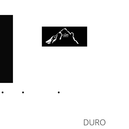
I LUPI
..Live and die on this day....
CIBO
TERRITORIO
LaDirettissima
DURO