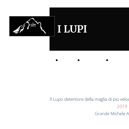
I LUPI
TANA
BRANCO
PREDE
Il Lupo detentore della maglia di più ve
2019
Grande Michele