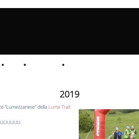
CIBO
TERRITORIO
LaDirettissima
2019
loce "Lumezzanese" della
Lume Trail
 AUUUUUU.