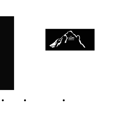
I LUPI
..Live and die on this day....
CIBO
TERRITORIO
LaDirettissima